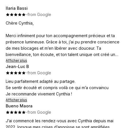
Ilaria Bassi
·
·
from Google
Chère Cynthia,
Merci infiniment pour ton accompagnement précieux et ta
présence lumineuse. Grâce à toi, j’ai pu prendre conscience
de mes blocages et m’en libérer avec douceur. Ta
bienveillance, ton écoute, et ton talent unique ont créé un
espace sûr où j’ai retrouvé apaisement et clarté.
Afficher plus
Jean-Luc B
·
·
from Google
Je suis profondément reconnaissante pour tout ce que tu es
et pour l’impact positif que tu as eu sur ma vie.
Lieu parfaitement adapté au partage.
Se sentir écouté et compris voilà ce qui m’a convaincu
Avec toute ma gratitude,
Je recommande vivement Cynthia !
Ilaria
Afficher plus
Bueno Maora
·
·
from Google
J’ai commencé les rendez-vous avec Cynthia depuis mai
2022, lorsque mes crises d’angoisse se sont amplifiées.