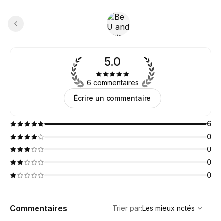
5.0
6 commentaires
Écrire un commentaire
6
0
0
0
0
,
Les mieux notés
Sort
Commentaires
Trier par
:
Les mieux notés